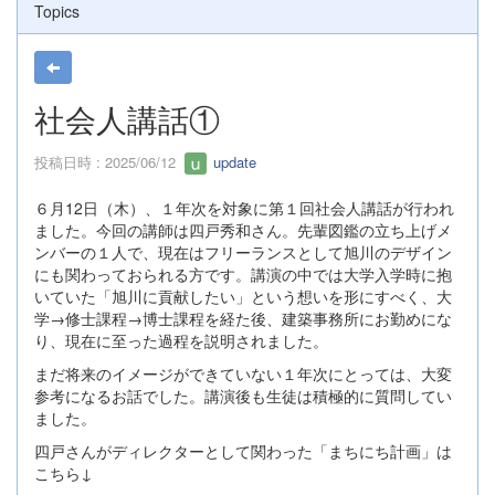
Topics
社会人講話①
投稿日時 : 2025/06/12
update
６月12日（木）、１年次を対象に第１回社会人講話が行われ
ました。今回の講師は四戸秀和さん。先輩図鑑の立ち上げメ
ンバーの１人で、現在はフリーランスとして旭川のデザイン
にも関わっておられる方です。講演の中では大学入学時に抱
いていた「旭川に貢献したい」という想いを形にすべく、大
学→修士課程→博士課程を経た後、建築事務所にお勤めにな
り、現在に至った過程を説明されました。
まだ将来のイメージができていない１年次にとっては、大変
参考になるお話でした。講演後も生徒は積極的に質問してい
ました。
四戸さんがディレクターとして関わった「まちにち計画」は
こちら↓