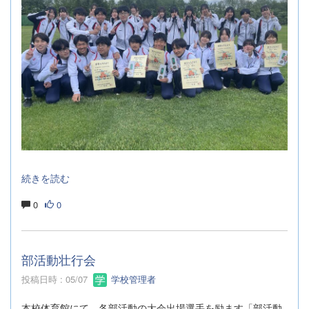
続きを読む
0
0
部活動壮行会
投稿日時 : 05/07
学校管理者
本校体育館にて、各部活動の大会出場選手を励ます「部活動