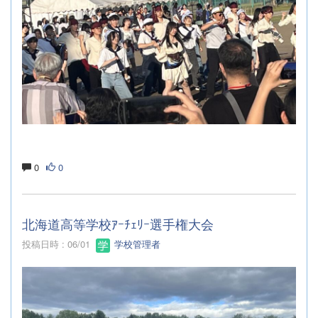
0
0
北海道高等学校ｱｰﾁｪﾘｰ選手権大会
投稿日時 : 06/01
学校管理者