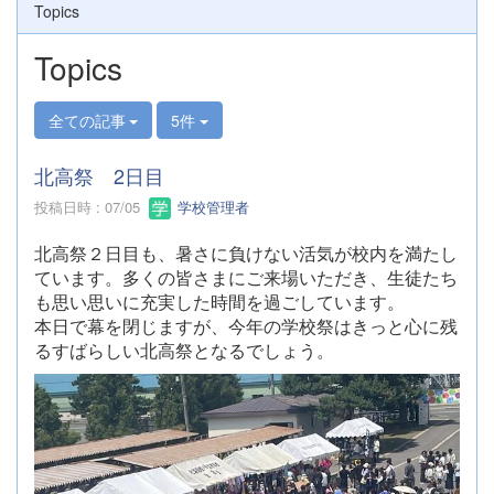
Topics
Topics
全ての記事
5件
北高祭 2日目
投稿日時 : 07/05
学校管理者
北高祭２日目も、暑さに負けない活気が校内を満たし
ています。多くの皆さまにご来場いただき、生徒たち
も思い思いに充実した時間を過ごしています。
本日で幕を閉じますが、今年の学校祭はきっと心に残
るすばらしい北高祭となるでしょう。