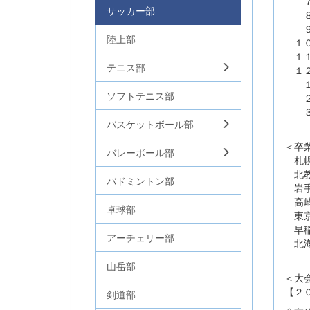
７月
サッカー部
８月
９月
陸上部
１０
１１
テニス部
１２
１月
ソフトテニス部
２月
３月
バスケットボール部
春季
＜卒
バレーボール部
札幌
北教
バドミントン部
岩手
高崎
卓球部
東京
早稲
アーチェリー部
北海
山岳部
＜大
【２
剣道部