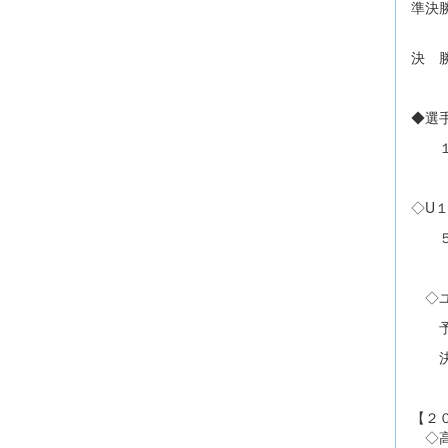
準決
※
決 
◆選
１回
◇U
５
◇ユ
予選
決勝
【２
◇高