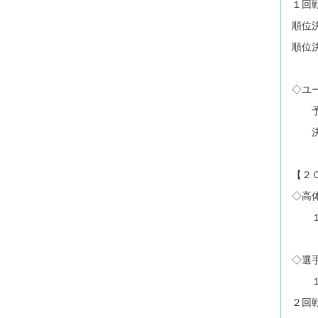
１回
順位
順位
◇ユ
予選
決勝
【２
◇高
１回
◇選
１
２回