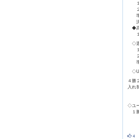
１回
２回
準決
決 
◆高
１回
◇選
１回
２回
準決
◇U
４勝
入れ
◇ユ
１勝
4