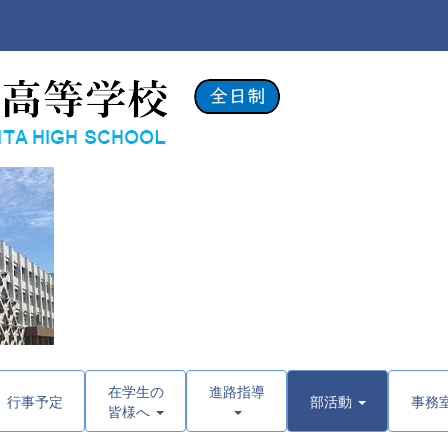
在学生の
進路指導
行事予定
部活動
事務
皆様へ