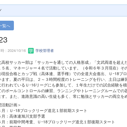
グ
一覧へ
23
 : 2024/10/16
学校管理者
北高校サッカー部は「サッカーを通しての人格形成」「文武両道を超え
１５名、マネージャー４名で活動しています。（令和６年３月現在）そ
の現役合格とカップ戦（高体連、選手権）での全道大会進出、Ｕｰ18ブ
います。夏の平日は、２～３時間程度のトレーニングを行い、土日は練
に行われているＵｰ16リーグにも参加して、１年生だけでの試合経験を
てのボールコントロールの練習、ランニングやトレーニングルームでの
ます。また、進路意識の高い生徒も多く、常に勉強とサッカーの両立を
間活動計画＞
：Ｕｰ18ブロックリーグ道北１部前期スタート
：高体連旭川支部予選
：前期中間考査、Ｕｰ18ブロックリーグ道北１部後期スタート