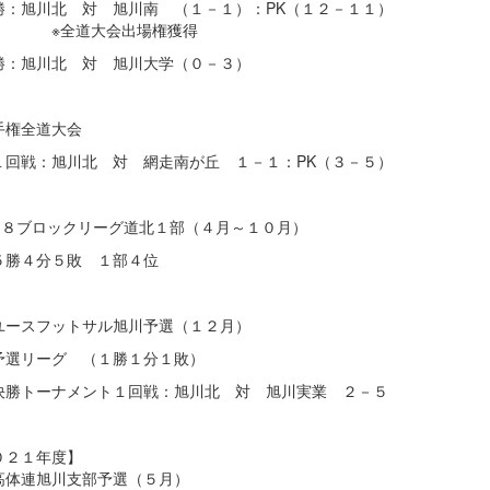
勝：旭川北 対 旭川南 （１－１）：PK（１２－１１）
全道大会出場権獲得
勝：旭川北 対 旭川大学（０－３）
手権全道大会
戦：旭川北 対 網走南が丘 １－１：PK（３－５）
１８ブロックリーグ道北１部（４月～１０月）
勝４分５敗 １部４位
ースフットサル旭川予選（１２月）
リーグ （１勝１分１敗）
トーナメント１回戦：旭川北 対 旭川実業 ２－５
０２１年度】
体連旭川支部予選（５月）