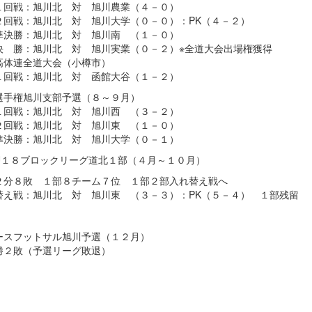
戦：旭川北 対 旭川農業（４－０）
戦：旭川北 対 旭川大学（０－０）：PK（４－２）
勝：旭川北 対 旭川南 （１－０）
勝：旭川北 対 旭川実業（０－２）※全道大会出場権獲得
体連全道大会（小樽市）
戦：旭川北 対 函館大谷（１－２）
手権旭川支部予選（８～９月）
戦：旭川北 対 旭川西 （３－２）
戦：旭川北 対 旭川東 （１－０）
勝：旭川北 対 旭川大学（０－１）
１８ブロックリーグ道北１部（４月～１０月）
２分８敗 １部８チーム７位 １部２部入れ替え戦へ
替え戦：旭川北 対 旭川東 （３－３）：PK（５－４） １部残留
ースフットサル旭川予選（１２月）
２敗（予選リーグ敗退）