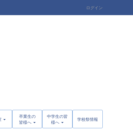
ログイン
卒業生の
中学生の皆
室
学校祭情報
皆様へ
様へ