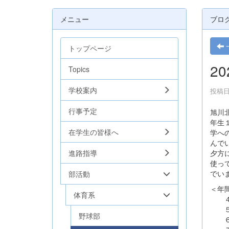
メニュー
ブロ
トップページ
20
Topics
学校案内
投稿日時
行事予定
旭川
年生
在学生の皆様へ
学へ
んで
進路指導
夕方
使っ
でい
部活動
＜年
体育系
４月
５月
野球部
６月