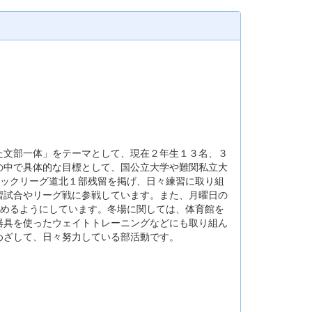
た文部一体」をテーマとして、現在２年生１３名、３
の中で具体的な目標として、国公立大学や難関私立大
ロックリーグ道北１部残留を掲げ、日々練習に取り組
習試合やリーグ戦に参戦しています。また、月曜日の
積めるようにしています。冬場に関しては、体育館を
器具を使ったウェイトトレーニングなどにも取り組ん
めざして、日々努力している部活動です。