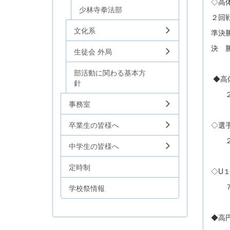
◇高
少林寺拳法部
２回
文化系
準決
決 
生徒会 外局
部活動に関わる基本方
◆高
針
２回
事務室
卒業生の皆様へ
◇選
２回
中学生の皆様へ
定時制
◇U
７
学校祭情報
◆高円