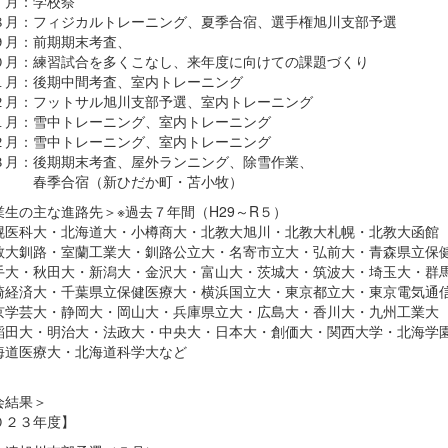
：学校祭
：フィジカルトレーニング、夏季合宿、選手権旭川支部予選
：前期期末考査、
月：練習試合を多くこなし、来年度に向けての課題づくり
月：後期中間考査、室内トレーニング
月：フットサル旭川支部予選、室内トレーニング
：雪中トレーニング、室内トレーニング
：雪中トレーニング、室内トレーニング
：後期期末考査、屋外ランニング、除雪作業、
合宿（新ひだか町・苫小牧）
業生の主な進路先＞※過去７年間（H29～R５）
医科大・北海道大・小樽商大・北教大旭川・北教大札幌・北教大函館
大釧路・室蘭工業大・釧路公立大・名寄市立大・弘前大・青森県立保
大・秋田大・新潟大・金沢大・富山大・茨城大・筑波大・埼玉大・群
経済大・千葉県立保健医療大・横浜国立大・東京都立大・東京電気通
学芸大・静岡大・岡山大・兵庫県立大・広島大・香川大・九州工業大
田大・明治大・法政大・中央大・日本大・創価大・関西大学・北海学
道医療大・北海道科学大など
会結果＞
０２３年度】