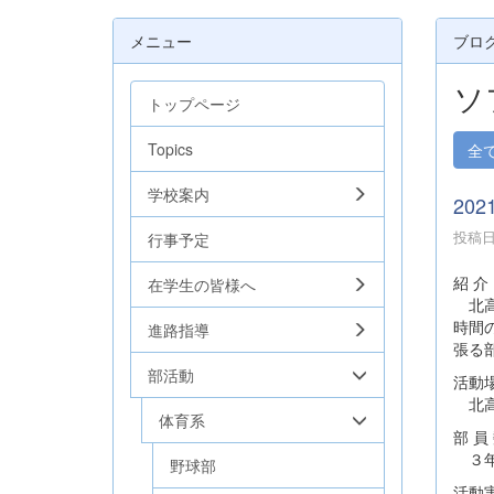
メニュー
ブロ
ソ
トップページ
Topics
全
学校案内
202
投稿日時
行事予定
紹 介
在学生の皆様へ
北高
時間
進路指導
張る
部活動
活動
北高
体育系
部 員
３年
野球部
活動