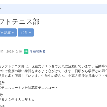
グ
フトテニス部
ての記事
10件
1
 : 2024/10/16
学校管理者
ソフトテニス部は、現在女子１５名で元気に活動しています。活動時間
の中で密度の濃い練習をするよう心がけています。日頃から学習との両
部員も多く所属しています。中学生の皆さん、北高入学後は是非ソフト
場所
テニスコートまたは花咲テニスコート
 数
５人２年４人１年６人
実績