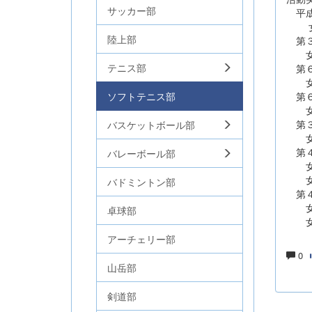
サッカー部
平成
女子
陸上部
第３
女子
テニス部
第６
女子
ソフトテニス部
第６
女子
第３
バスケットボール部
女子
第４
バレーボール部
女子
女子
バドミントン部
第４
女子
卓球部
女子
アーチェリー部
0
山岳部
剣道部