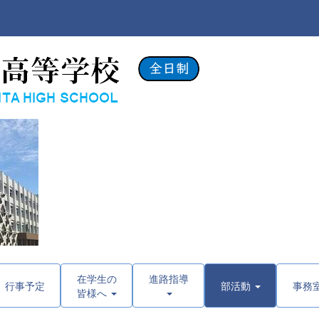
在学生の
進路指導
行事予定
部活動
事務
皆様へ