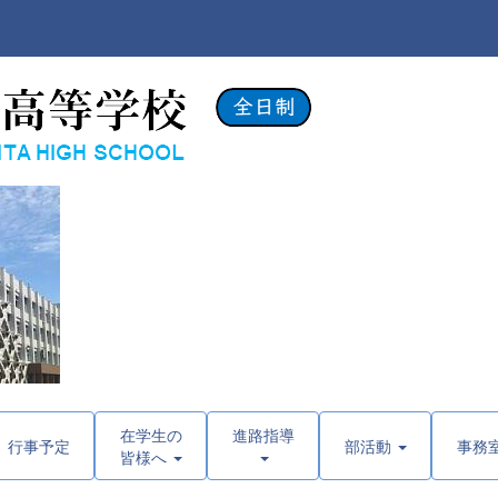
在学生の
進路指導
行事予定
部活動
事務
皆様へ