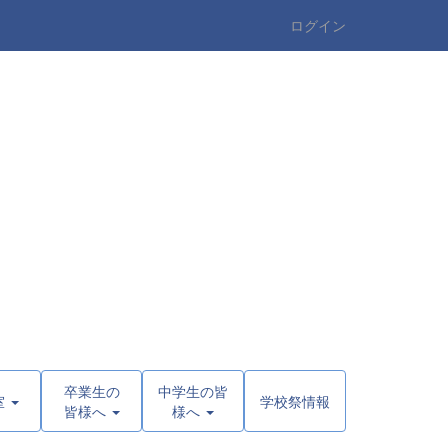
ログイン
卒業生の
中学生の皆
室
学校祭情報
皆様へ
様へ