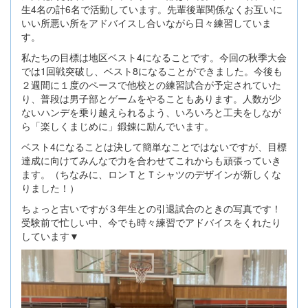
生4名の計6名で活動しています。先輩後輩関係なくお互いに
いい所悪い所をアドバイスし合いながら日々練習していま
す。
私たちの目標は地区ベスト4になることです。今回の秋季大会
では1回戦突破し、ベスト8になることができました。今後も
２週間に１度のペースで他校との練習試合が予定されていた
り、普段は男子部とゲームをやることもあります。人数が少
ないハンデを乗り越えられるよう、いろいろと工夫をしなが
ら「楽しくまじめに」鍛錬に励んでいます。
ベスト4になることは決して簡単なことではないですが、目標
達成に向けてみんなで力を合わせてこれからも頑張っていき
ます。（ちなみに、ロンＴとＴシャツのデザインが新しくな
りました！）
ちょっと古いですが３年生との引退試合のときの写真です！
受験前で忙しい中、今でも時々練習でアドバイスをくれたり
しています▼