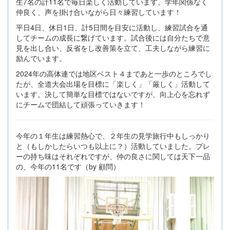
生7名の計11名で毎日楽しく活動しています。学年関係なく
仲良く、声を掛け合いながら日々練習しています！
平日4日、休日1日、計5日間を目安に活動し、練習試合を通
してチームの成長に繋げています。試合後には自分たちで意
見を出し合い、反省をし改善策を立て、工夫しながら練習に
励んでいます。
2024年の高体連では地区ベスト４まであと一歩のところでし
たが、全道大会出場を目標に「楽しく」「厳しく」活動して
います。決して簡単な目標ではないですが、向上心を忘れず
にチームで団結して頑張っていきます！
今年の１年生は練習熱心で、２年生の見学旅行中もしっかり
と（もしかしたらいつも以上に？）活動していました。プレ
ーの持ち味はそれぞれですが、仲の良さに関しては天下一品
の、今年の11名です（by 顧問）