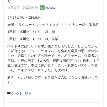
た。
投稿日時 : 2025/06/19
update
5月27日(火)～29日(木)
会場： リクルートスタッフィング リック＆スー旭川体育館
1回戦 旭川北 51-50 旭川南
2回戦 旭川北 49-51 旭川実業
ベスト４には惜しくも手が届きませんでした。しかしながら
２試合ともに、ベンチ外メンバーも含めた全員の思いが結集
した、素晴らしい内容の試合でした。相手チーム、保護者の
皆様、応援に来てくれたOG、補助役員の方々にも感謝。３年
生は引退です。本当に仲が良く「楽しく真剣なバスケ」を貫
いた、ゴキゲンな７名でした。お疲れ様。
新チーム、頑張ります。引き続きご支援よろしくお願いしま
す。
0
3
0