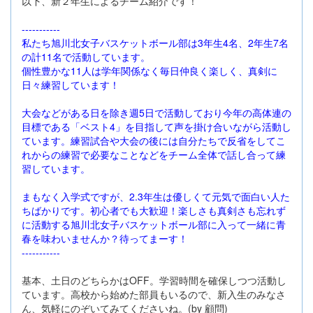
以下、新２年生によるチーム紹介です！
-----------
私たち旭川北女子バスケットボール部は3年生4名、
2年生7名
の計11名で活動しています。
個性豊かな11人は学年関係なく毎日仲良く楽しく、
真剣に
日々練習しています！
大会などがある日を除き週5日で活動しており今年の高体連の
目標
である「ベスト4」を目指して声を掛け合いながら活動し
ています。
練習試合や大会の後には自分たちで反省をしてこ
れからの練習で必
要なことなどをチーム全体で話し合って練
習しています。
まもなく入学式ですが、2.
3年生は優しくて元気で面白い人た
ちばかりです。
初心者でも大歓迎！
楽しさも真剣さも忘れず
に活動する旭川北女子バスケットボール部
に入って一緒に青
春を味わいませんか？待ってまーす！
-----------
基本、土日のどちらかはOFF。学習時間を確保しつつ活動し
ています。高校から始めた部員もいるので、新入生のみなさ
ん、気軽にのぞいてみてくださいね。(by 顧問)