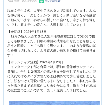
投稿日時 : 2024/10/23
学校管理者
現在２年生２名、１年生７名の９人で活動しています。みん
な仲が良く、「楽しく」かつ「厳しく」助け合いながら練習
に励んでいます。春からの新しい出会いも、今から待ち遠し
いです。新１年生の皆さん、入部お待ちしています！
【会長杯】2024年1月13日
12月の新人大会で３位の旭川龍谷高校に対して52-58で惜
しくも敗れました。日頃の練習の成果を出せたことを嬉しく
思うと同時に、とても悔しく思います。このような接戦の試
合を勝ち切れるよう、より質の高い練習を心掛けて頑張りま
す！
【ボランティア活動】2024年1月20日
インターアクト部と合同で旭川駅前の雪像ボランティアに
参加し、合計１２個ほどの雪だるまを制作してきました。型
に入れて作るタイプの雪だるまは初めてで少し苦戦しました
が、顔もつけて可愛い雪だるまになりました！ 私たちの作
った雪だるまで旭川駅がより賑やかになり、微力ですが地域
の役に立つことができて、楽しく充実した１日でした。