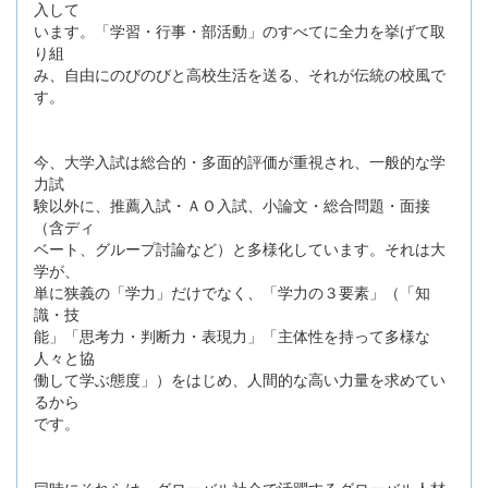
入して
います。「学習・行事・部活動」のすべてに全力を挙げて取
り組
み、自由にのびのびと高校生活を送る、それが伝統の校風で
す。
今、大学入試は総合的・多面的評価が重視され、一般的な学
力試
験以外に、推薦入試・ＡＯ入試、小論文・総合問題・面接
（含ディ
ベート、グループ討論など）と多様化しています。それは大
学が、
単に狭義の「学力」だけでなく、「学力の３要素」（「知
識・技
能」「思考力・判断力・表現力」「主体性を持って多様な
人々と協
働して学ぶ態度」）をはじめ、人間的な高い力量を求めてい
るから
です。
同時にそれらは、グローバル社会で活躍するグローバル人材