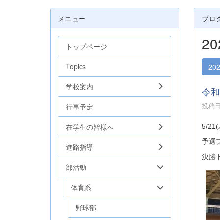
メニュー
ブロ
2
トップページ
Topics
20
学校案内
令和
投稿日時
行事予定
在学生の皆様へ
5/2
予選ブ
進路指導
決勝
部活動
体育系
野球部