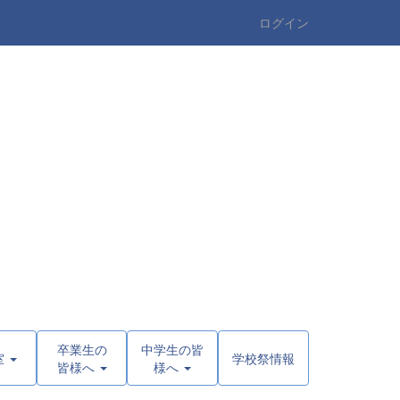
ログイン
卒業生の
中学生の皆
室
学校祭情報
皆様へ
様へ