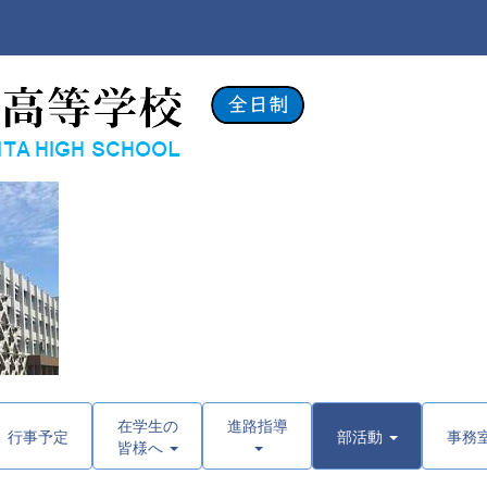
在学生の
進路指導
行事予定
部活動
事務
皆様へ