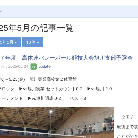
グ
025年5月の記事一覧
25年5月
10件
７年度 高体連バレーボール競技大会旭川支部予選会
 : 2025/05/24
update
1(水)～5/23(金) 旭川実業高校第２体育館
ロック ▶vs旭川実業 セットカウント0-2 ▶vs旭川 2-0
トーナメント ▶vs旭川明成 0-2 ベスト８
全国チー
最後まで
ことがで