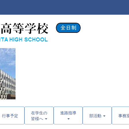
在学生の
進路指導
行事予定
部活動
事務
皆様へ