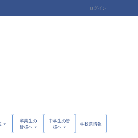
ログイン
卒業生の
中学生の皆
室
学校祭情報
皆様へ
様へ