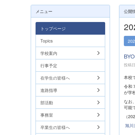
メニュー
公開
2
トップページ
Topics
20
学校案内
BY
投稿日時
行事予定
本校
在学生の皆様へ
令和
進路指導
が学
なお
部活動
可能
事務室
（20
旭川北
卒業生の皆様へ