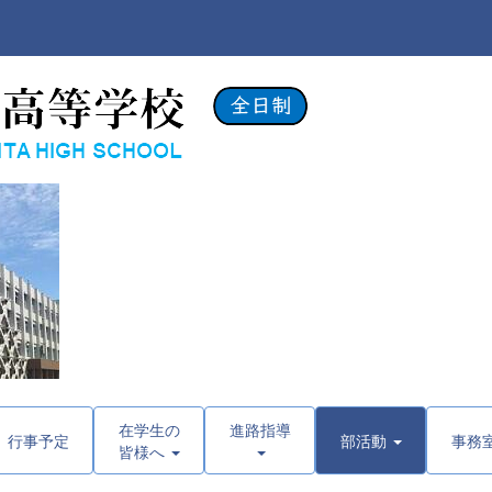
在学生の
進路指導
行事予定
部活動
事務
皆様へ