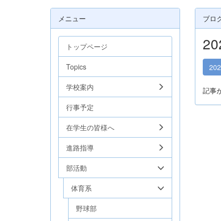
メニュー
ブロ
2
トップページ
Topics
20
学校案内
記事
行事予定
在学生の皆様へ
進路指導
部活動
体育系
野球部