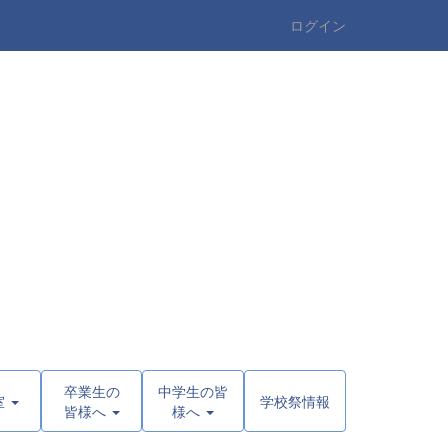
ログイン
卒業生の
中学生の皆
室
学校祭情報
皆様へ
様へ