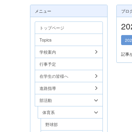
メニュー
ブロ
2
トップページ
Topics
20
学校案内
記事
行事予定
在学生の皆様へ
進路指導
部活動
体育系
野球部