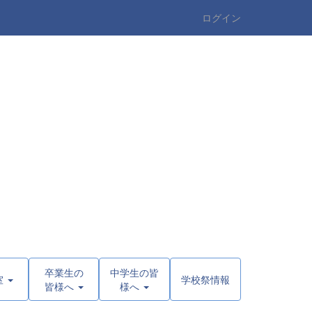
ログイン
卒業生の
中学生の皆
室
学校祭情報
皆様へ
様へ