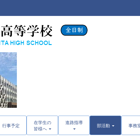
在学生の
進路指導
行事予定
部活動
事務
皆様へ