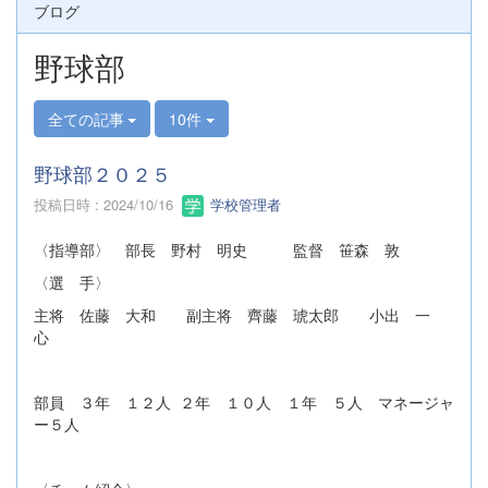
ブログ
野球部
全ての記事
10件
野球部２０２５
投稿日時 : 2024/10/16
学校管理者
〈指導部〉 部長 野村 明史 監督 笹森 敦
〈選 手〉
主将 佐藤 大和 副主将 齊藤 琥太郎 小出 一
心
部員 ３年 １２人 ２年 １０人 １年 ５人 マネージャ
ー５人