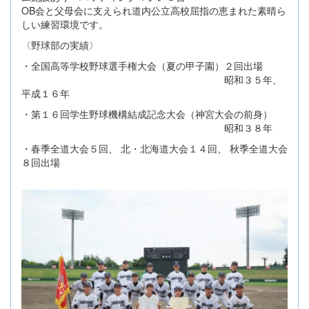
OB会と父母会に支えられ道内公立高校屈指の恵まれた素晴ら
しい練習環境です。
〈野球部の実績〉
・全国高等学校野球選手権大会（夏の甲子園）２回出場
昭和３５年、
平成１６年
・第１６回学生野球機構結成記念大会（神宮大会の前身）
昭和３８年
・春季全道大会５回、 北・北海道大会１４回、 秋季全道大会
８回出場