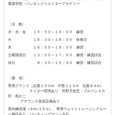
看護学院・バンタンクリエイターアカデミー
〈活 動〉
月・水・金 １５：５０～１９：００ 練習
火 １６：３０～１８：００ 休養日
木 １６：５０～１９：００ 練習
土曜講習日 １３：００～１７：００ 練習・練習試合
休日 ８：３０～１５：３０ 練習・練習試合
〈環 境〉
専用グランド（左翼１００m 中堅１１５m 右翼８４m）
ナイター照明あり・外野天然芝・ブルペン４カ
所・鳥かご
アナウンス放送設備あり
室内練習場（９m×３５ｍ）、専用ウェイトトレーニングルー
ム施設あり バッティングマシン８台