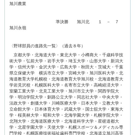
旭川農業
準決勝 旭川北 １ － ７
旭川永嶺
〈野球部員の進路先一覧〉（過去８年）
京都大学・北海道大学・東北大学・小樽商大・千歳科学技
術大学・弘前大学・岩手大学・埼玉大学・山形大学・新潟大
学・信州大学・金沢大学・広島大学・秋田大・茨城大・千葉
県立保健大学 横浜市立大学・宮崎大学・旭川医科大学・北
海道教育大学札幌校・北海道教育大学旭川校・北海道教育大
学岩見沢校・札幌医科大学・名寄市立大学・高崎経済大学・
室蘭工業大学・北見工業大学・旭川市立大学・関西学院大
学・明治学院大学・釧路公立大学・同志社大学・中央大学・
法政大学・創価大学・川崎医療大学・日本大学・立教大学・
立命館大学・日本体育大学・武蔵大学・国士舘大学・東海大
学・桜美林大学・昭和大学・北海学園大学・札幌学院大学・
北翔大学・北海道医療大学・北海道科学大学・星槎道都大
学・北星学園大学・天使大学・札幌スポーツ＆メディカル専
門学校・札幌医療技術福祉歯科専門学校・北海道立旭川高等