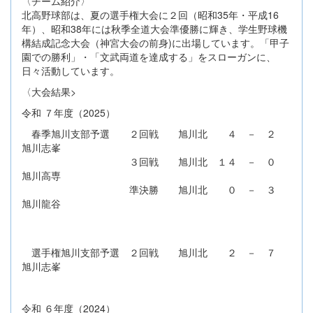
〈チーム紹介〉
北高野球部は、夏の選手権大会に２回（昭和35年・平成16
年）、昭和38年には秋季全道大会準優勝に輝き、学生野球機
構結成記念大会（神宮大会の前身)に出場しています。「甲子
園での勝利」・「文武両道を達成する」をスローガンに、
日々活動しています。
〈大会結果>
令和 ７年度（2025）
春季旭川支部予選 ２回戦 旭川北 ４ － ２
旭川志峯
３回戦 旭川北 １４ － ０
旭川高専
準決勝 旭川北 ０ － ３
旭川龍谷
選手権旭川支部予選 ２回戦 旭川北 ２ － ７
旭川志峯
令和 ６年度（2024）