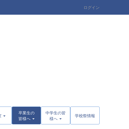
ログイン
卒業生の
中学生の皆
室
学校祭情報
皆様へ
様へ