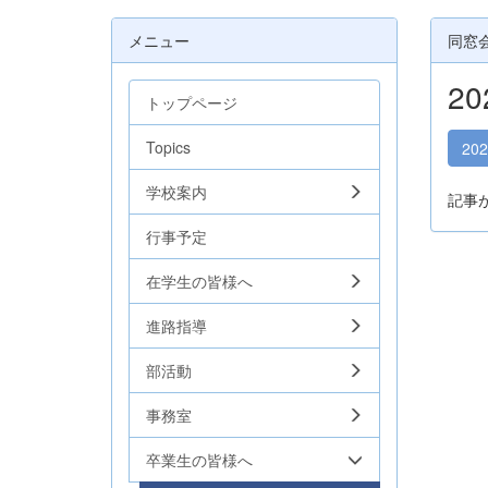
メニュー
同窓
2
トップページ
Topics
20
学校案内
記事
行事予定
在学生の皆様へ
進路指導
部活動
事務室
卒業生の皆様へ