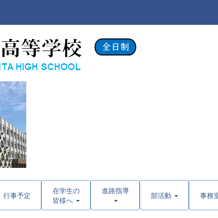
在学生の
進路指導
行事予定
部活動
事務
皆様へ