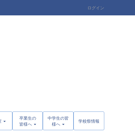
ログイン
卒業生の
中学生の皆
室
学校祭情報
皆様へ
様へ