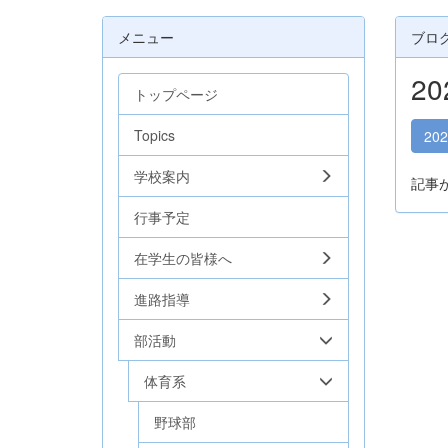
メニュー
ブロ
2
トップページ
Topics
20
学校案内
記事
行事予定
在学生の皆様へ
進路指導
部活動
体育系
野球部