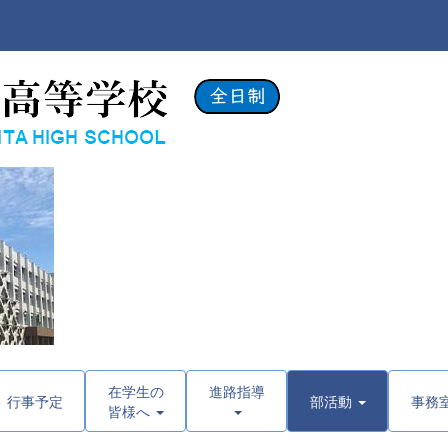
在学生の
進路指導
行事予定
部活動
事務
皆様へ