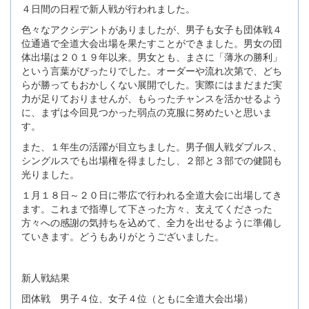
４日間の日程で新人戦が行われました。
色々なアクシデントがありましたが、男子も女子も団体戦４
位通過で全道大会出場を果たすことができました。男女の団
体出場は２０１９年以来。男女とも、まさに「薄氷の勝利」
という言葉がぴったりでした。オーダーや流れ次第で、どち
らが勝ってもおかしくない展開でした。実際にはまだまだ実
力が足りておりませんが、もらったチャンスを活かせるよう
に、まずは今回見つかった弱点の克服に努めたいと思いま
す。
また、１年生の活躍が目立ちました。男子個人戦ダブルス、
シングルスでも出場権を得ましたし、２部と３部での健闘も
光りました。
１月１８日～２０日に帯広で行われる全道大会に出場してき
ます。これまで指導して下さった方々、支えてくださった
方々への感謝の気持ちを込めて、全力を出せるように準備し
ていきます。どうもありがとうございました。
新人戦結果
団体戦 男子４位、女子４位（ともに全道大会出場）