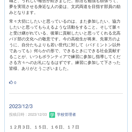
職と、うれしい報告が続きました。部活も勉強も頑張って、
夢を実現させる身近な人の姿は、文武両道を目指す部員の励
みとなります。
常々大切にしたいと思っているのは、また参加したい、協力
したいと思ってもらえるような活動をすること。そして脈々
と受け継がれている、後輩に貢献したいと思ってくれる北高
バド部の文化への敬意です。今の高校生が将来、先輩方のよ
うに、自分たちよりも若い世代に対して（バドミントン以外
であっても）何らかの形で、できるときにできる社会貢献す
ることが、いつもボランティアで練習に参加し指導してくだ
さる方々へのお礼になるはずです。練習に参加して下さった
皆様、ありがとうございました。
0
2023/12/3
投稿日時 : 2023/12/03
学校管理者
１２月３日、１５日、１６日、１７日