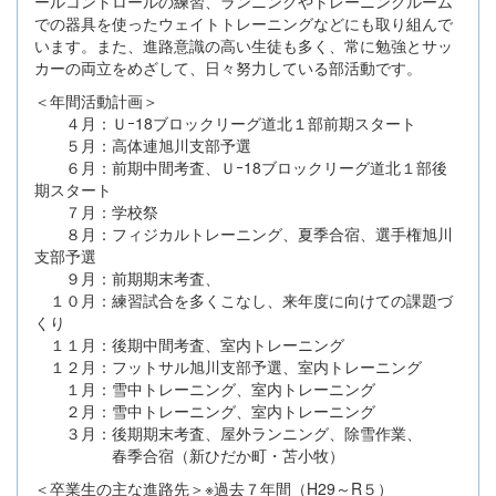
ールコントロールの練習、ランニングやトレーニングルーム
での器具を使ったウェイトトレーニングなどにも取り組んで
います。また、進路意識の高い生徒も多く、常に勉強とサッ
カーの両立をめざして、日々努力している部活動です。
＜年間活動計画＞
４月：Ｕｰ18ブロックリーグ道北１部前期スタート
５月：高体連旭川支部予選
６月：前期中間考査、Ｕｰ18ブロックリーグ道北１部後
期スタート
７月：学校祭
８月：フィジカルトレーニング、夏季合宿、選手権旭川
支部予選
９月：前期期末考査、
１０月：練習試合を多くこなし、来年度に向けての課題づ
くり
１１月：後期中間考査、室内トレーニング
１２月：フットサル旭川支部予選、室内トレーニング
１月：雪中トレーニング、室内トレーニング
２月：雪中トレーニング、室内トレーニング
３月：後期期末考査、屋外ランニング、除雪作業、
春季合宿（新ひだか町・苫小牧）
＜卒業生の主な進路先＞※過去７年間（H29～R５）