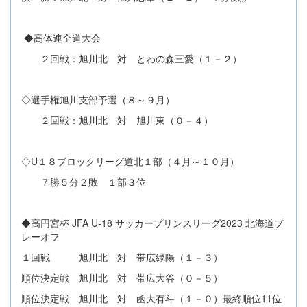
◆高体連全道大会
２回戦：旭川北 対 とわの森三愛（１－２）
◇選手権旭川支部予選（８～９月）
２回戦：旭川北 対 旭川東（０－４）
◇U１８ブロックリーグ道北１部（４月～１０月）
７勝５分２敗 １部３位
◆高円宮杯 JFA U-18 サッカープリンスリーグ2023 北海道プ
レーオフ
１回戦 旭川北 対 帯広緑陽（１－３）
順位決定戦 旭川北 対 帯広大谷（０－５）
順位決定戦 旭川北 対 函大有斗（１－０）最終順位11位