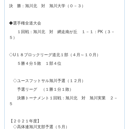
決 勝：旭川北 対 旭川大学（０－３）
◆選手権全道大会
１回戦：旭川北 対 網走南が丘 １－１：PK（３－
５）
◇U１８ブロックリーグ道北１部（４月～１０月）
５勝４分５敗 １部４位
◇ユースフットサル旭川予選（１２月）
予選リーグ （１勝１分１敗）
決勝トーナメント１回戦：旭川北 対 旭川実業 ２－
５
【２０２１年度】
◇高体連旭川支部予選（５月）