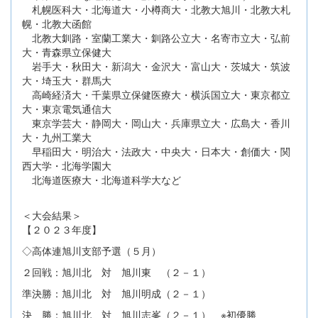
札幌医科大・北海道大・小樽商大・北教大旭川・北教大札
幌・北教大函館
北教大釧路・室蘭工業大・釧路公立大・名寄市立大・弘前
大・青森県立保健大
岩手大・秋田大・新潟大・金沢大・富山大・茨城大・筑波
大・埼玉大・群馬大
高崎経済大・千葉県立保健医療大・横浜国立大・東京都立
大・東京電気通信大
東京学芸大・静岡大・岡山大・兵庫県立大・広島大・香川
大・九州工業大
早稲田大・明治大・法政大・中央大・日本大・創価大・関
西大学・北海学園大
北海道医療大・北海道科学大など
＜大会結果＞
【２０２３年度】
◇高体連旭川支部予選（５月）
２回戦：旭川北 対 旭川東 （２－１）
準決勝：旭川北 対 旭川明成（２－１）
決 勝：旭川北 対 旭川志峯（２－１） ※初優勝