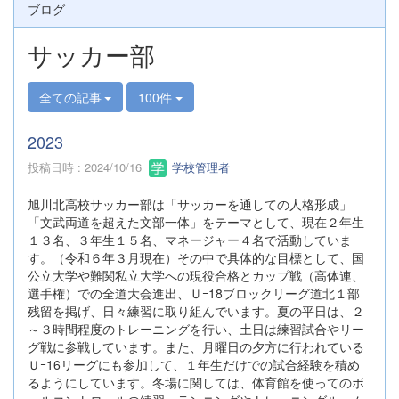
ブログ
サッカー部
全ての記事
100件
2023
投稿日時 : 2024/10/16
学校管理者
旭川北高校サッカー部は「サッカーを通しての人格形成」
「文武両道を超えた文部一体」をテーマとして、現在２年生
１３名、３年生１５名、マネージャー４名で活動していま
す。（令和６年３月現在）その中で具体的な目標として、国
公立大学や難関私立大学への現役合格とカップ戦（高体連、
選手権）での全道大会進出、Ｕｰ18ブロックリーグ道北１部
残留を掲げ、日々練習に取り組んでいます。夏の平日は、２
～３時間程度のトレーニングを行い、土日は練習試合やリー
グ戦に参戦しています。また、月曜日の夕方に行われている
Ｕｰ16リーグにも参加して、１年生だけでの試合経験を積め
るようにしています。冬場に関しては、体育館を使ってのボ