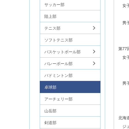
サッカー部
女子
谷
陸上部
男子
テニス部
成
ソフトテニス部
第7
バスケットボール部
女子
バレーボール部
西
谷
バドミントン部
男子
卓球部
德
アーチェリー部
青
山岳部
北海
剣道部
ジュ