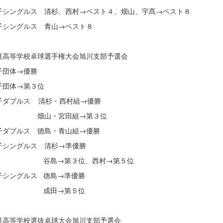
シングルス 清杉、西村→ベスト４、畑山、宇髙→ベスト８
シングルス 青山→ベスト８
道高等学校卓球選手権大会旭川支部予選会
団体→優勝
団体→第３位
ダブルス 清杉・西村組→優勝
山・宮田組→第３位
ダブルス 德島・青山組→優勝
シングルス 清杉→準優勝
島→第３位、西村→第５位
シングルス 德島→準優勝
田→第５位
道高等学校選抜卓球大会旭川支部予選会