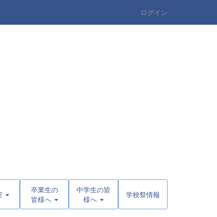
ログイン
卒業生の
中学生の皆
室
学校祭情報
皆様へ
様へ