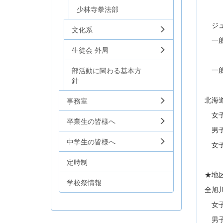
少林寺拳法部
三
ジュ
文化系
一般
生徒会 外局
谷
一般
部活動に関わる基本方
針
北海
事務室
女子
卒業生の皆様へ
男子
中学生の皆様へ
女子
定時制
★地
学校祭情報
全旭
女子
男子