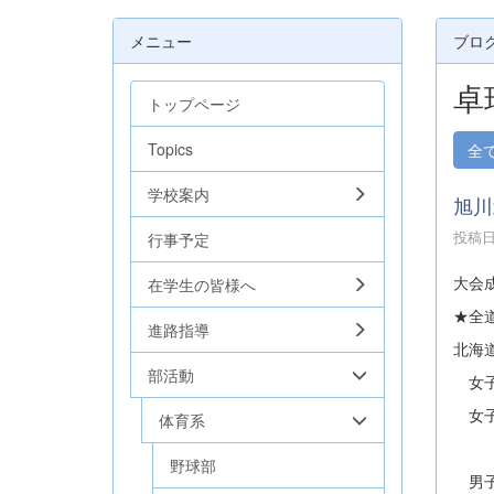
メニュー
ブロ
卓
トップページ
Topics
全
学校案内
旭川
投稿日時
行事予定
大会
在学生の皆様へ
★全
進路指導
北海
部活動
女子
女子
体育系
畑
野球部
男子