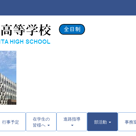
在学生の
進路指導
行事予定
部活動
事務
皆様へ