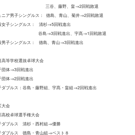
谷、藤野、畠→2回戦敗退
ニア男子シングルス： 德島、青山、菊井→2回戦敗退
女子シングルス： 清杉→5回戦進出
島→3回戦進出、宇髙→1回戦敗退
男子シングルス： 德島、青山→3回戦進出
道高等学校選抜卓球大会
団体→3回戦進出
団体→2回戦進出
ダブルス：谷島・藤野組、宇髙・畠組→2回戦進出
区大会
川高校卓球選手権大会
ダブルス 清杉・西村組→優勝
ダブルス 德島・青山組→ベスト８