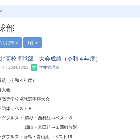
グ
球部
ての記事
1件
北高校卓球部 大会成績（令和４年度）
 : 2024/10/23
学校管理者
成績（令和４年度）
道大会
道高等学校卓球選手権大会
団体：ベスト８
ダブルス： 清杉・西村組→ベスト８
山・宮田組→１回戦敗退
ダブルス：德島・青山組→ベスト16