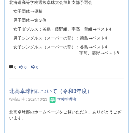
北海道高等学校選抜卓球大会旭川支部予選会
女子団体→優勝
男子団体→第３位
女子ダブルス：谷島・藤野組、宇髙・畠組→ベスト4
男子シングルス（スーパーの部）：德島→ベスト4
女子シングルス（スーパーの部）：谷島→ベスト4
宇髙、藤野→ベスト8
0
0
0
北高卓球部について（令和3年度）
投稿日時 : 2024/10/23
学校管理者
北高卓球部のホームページをご覧いただき、ありがとうござ
います。