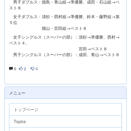
男子ダブルス：德島・青山組→準優勝、成田・石山組→ベ
スト８
女子ダブルス：清杉・西村組→準優勝、鈴木・藤野組→第
５位
畑山・宮田組→ベスト８
女子シングルス（スーパーの部）：清杉→準優勝、西村→
ベスト４、
宮田→ベスト８
男子シングルス（スーパーの部）：成田、青山→ベスト８
0
2
0
メニュー
トップページ
Topics