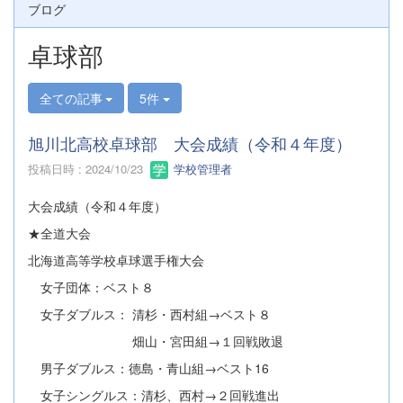
ブログ
卓球部
全ての記事
5件
旭川北高校卓球部 大会成績（令和４年度）
投稿日時 : 2024/10/23
学校管理者
大会成績（令和４年度）
★全道大会
北海道高等学校卓球選手権大会
女子団体：ベスト８
女子ダブルス： 清杉・西村組→ベスト８
畑山・宮田組→１回戦敗退
男子ダブルス：德島・青山組→ベスト16
女子シングルス：清杉、西村→２回戦進出