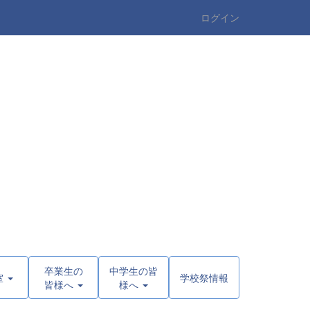
ログイン
卒業生の
中学生の皆
室
学校祭情報
皆様へ
様へ