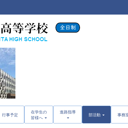
在学生の
進路指導
行事予定
部活動
事務
皆様へ