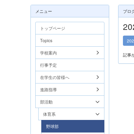
メニュー
ブロ
2
トップページ
Topics
20
学校案内
記事
行事予定
在学生の皆様へ
進路指導
部活動
体育系
野球部