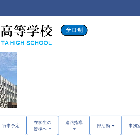
在学生の
進路指導
行事予定
部活動
事務
皆様へ