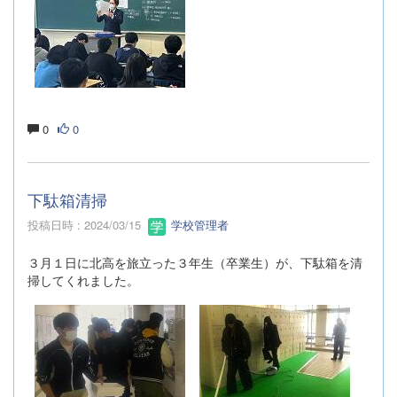
0
0
下駄箱清掃
投稿日時 : 2024/03/15
学校管理者
３月１日に北高を旅立った３年生（卒業生）が、下駄箱を清
掃してくれました。