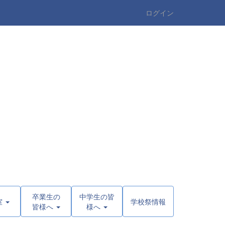
ログイン
卒業生の
中学生の皆
室
学校祭情報
皆様へ
様へ