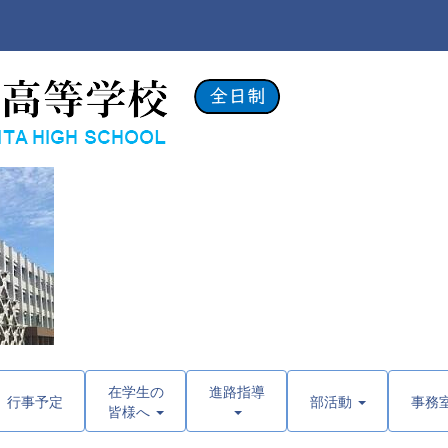
在学生の
進路指導
行事予定
部活動
事務
皆様へ