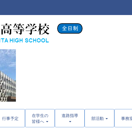
在学生の
進路指導
行事予定
部活動
事務
皆様へ