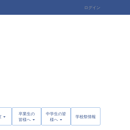
ログイン
卒業生の
中学生の皆
室
学校祭情報
皆様へ
様へ