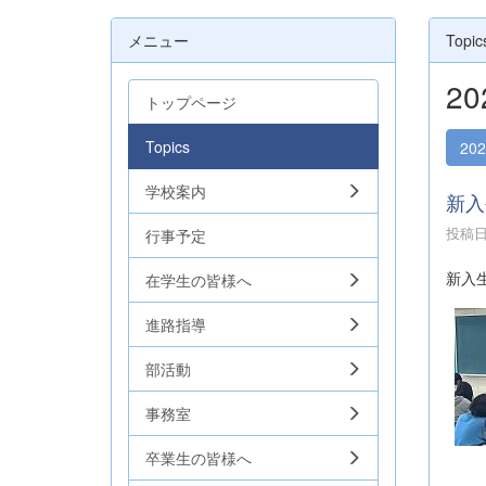
メニュー
Topic
2
トップページ
Topics
20
学校案内
新入
投稿日時
行事予定
新入
在学生の皆様へ
進路指導
部活動
事務室
卒業生の皆様へ