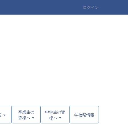
ログイン
卒業生の
中学生の皆
室
学校祭情報
皆様へ
様へ