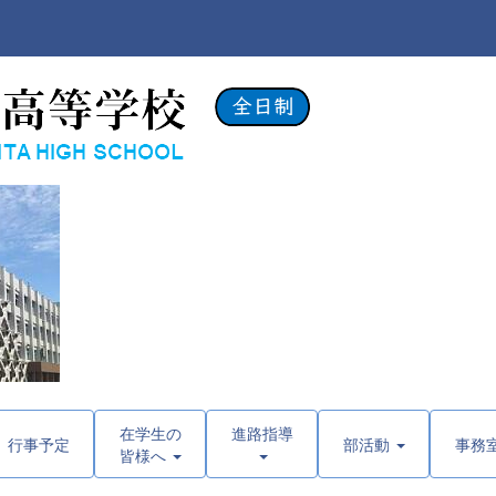
在学生の
進路指導
行事予定
部活動
事務
皆様へ