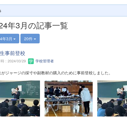
s
024年3月の記事一覧
24年3月
20件
生事前登校
 : 2024/03/29
学校管理者
生がジャージの採寸や副教材の購入のために事前登校しました。