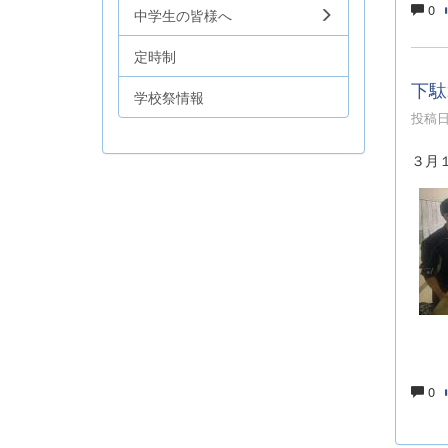
0
中学生の皆様へ
定時制
下駄
学校祭情報
投稿日時
３月
0