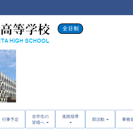
在学生の
進路指導
行事予定
部活動
事務
皆様へ