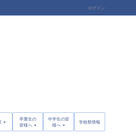
ログイン
卒業生の
中学生の皆
室
学校祭情報
皆様へ
様へ