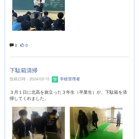
0
0
下駄箱清掃
投稿日時 : 2024/03/15
学校管理者
３月１日に北高を旅立った３年生（卒業生）が、下駄箱を清
掃してくれました。