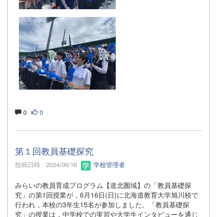
0
0
第１回教員基礎探究
投稿日時 : 2024/06/16
学校管理者
みらいの教員育成プログラム【道北圏域】の「教員基礎探
究」の第1回授業が，6月16日(日)に北海道教育大学旭川校で
行われ，本校の3年生15名が参加しました。「教員基礎探
究」の授業は，中学校での実習や大学生インタビューを通じ