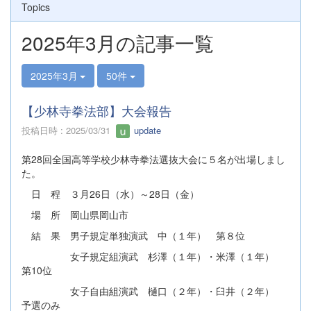
Topics
2025年3月の記事一覧
2025年3月
50件
【少林寺拳法部】大会報告
投稿日時 : 2025/03/31
update
第28回全国高等学校少林寺拳法選抜大会に５名が出場しまし
た。
日 程 ３月26日（水）～28日（金）
場 所 岡山県岡山市
結 果 男子規定単独演武 中（１年） 第８位
女子規定組演武 杉澤（１年）・米澤（１年）
第10位
女子自由組演武 樋口（２年）・臼井（２年）
予選のみ