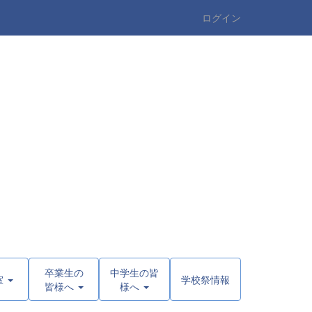
ログイン
卒業生の
中学生の皆
室
学校祭情報
皆様へ
様へ