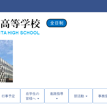
在学生の
進路指導
行事予定
部活動
事務
皆様へ