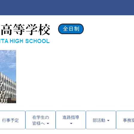
在学生の
進路指導
行事予定
部活動
事務
皆様へ