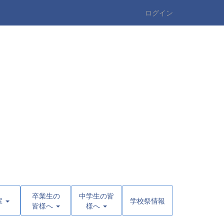
ログイン
卒業生の
中学生の皆
室
学校祭情報
皆様へ
様へ