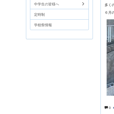
中学生の皆様へ
多く
６月
定時制
学校祭情報
0