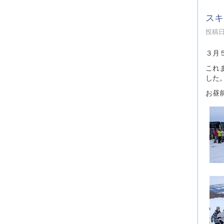
スキ
投稿日時
３月
これ
した
お昼