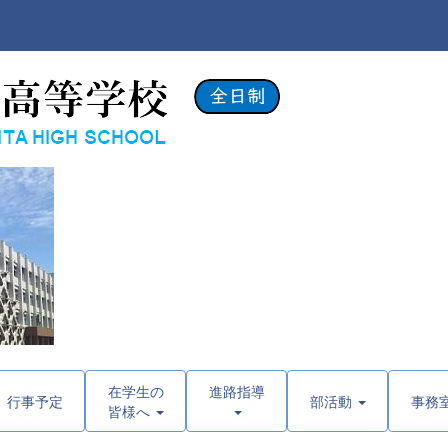
在学生の
進路指導
行事予定
部活動
事務
皆様へ