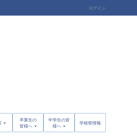
ログイン
卒業生の
中学生の皆
室
学校祭情報
皆様へ
様へ