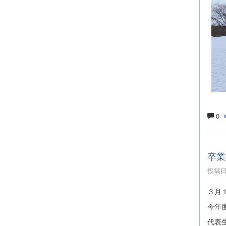
0
卒業
投稿日時
３月
今年
代表