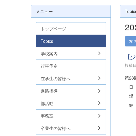
メニュー
Topic
2
トップページ
Topics
20
学校案内
【少
投稿日時
行事予定
第2
在学生の皆様へ
日 
進路指導
場 
部活動
結 
女子
事務室
女子
卒業生の皆様へ