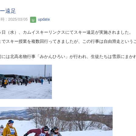
ー遠足
 : 2025/03/05
update
５日（水）、カムイスキーリンクスにてスキー遠足が実施されました。
までスキー授業を複数回行ってきましたが、この行事は自由滑走という
。
前には北高名物行事「みかんひろい」が行われ、生徒たちは雪原にまか