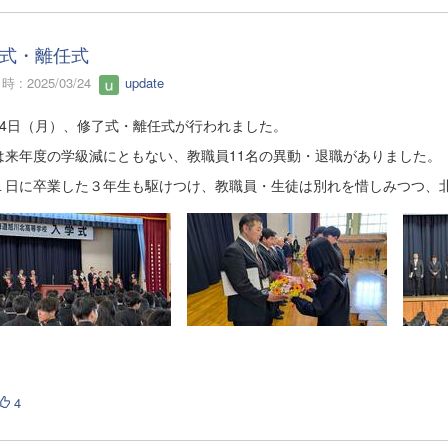
式・離任式
 : 2025/03/24
update
24日（月）、修了式・離任式が行われました。
は来年度の学級減にともない、教職員11名の異動・退職がありました。
１日に卒業した３年生も駆けつけ、教職員・生徒は別れを惜しみつつ、
4