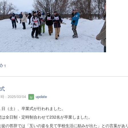
1
式
 : 2025/03/04
update
１日（土）、卒業式が行われました。
度は全日制・定時制合わせて232名が卒業しました。
生徒の答辞では「互いの姿を見て学校生活に励みが出た」との言葉があ