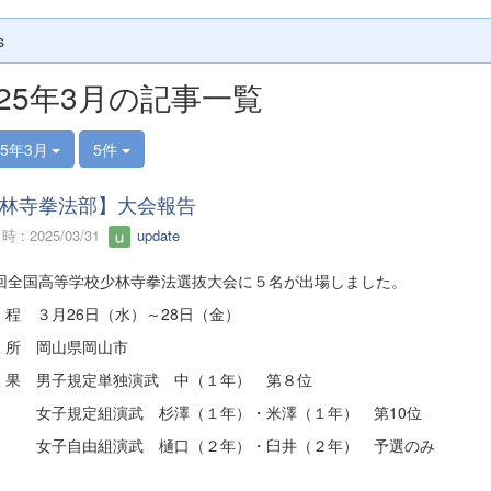
s
025年3月の記事一覧
25年3月
5件
林寺拳法部】大会報告
 : 2025/03/31
update
8回全国高等学校少林寺拳法選抜大会に５名が出場しました。
程 ３月26日（水）～28日（金）
所 岡山県岡山市
果 男子規定単独演武 中（１年） 第８位
規定組演武 杉澤（１年）・米澤（１年） 第10位
自由組演武 樋口（２年）・臼井（２年） 予選のみ