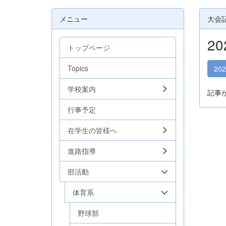
メニュー
大会
2
トップページ
Topics
20
学校案内
記事
行事予定
在学生の皆様へ
進路指導
部活動
体育系
野球部