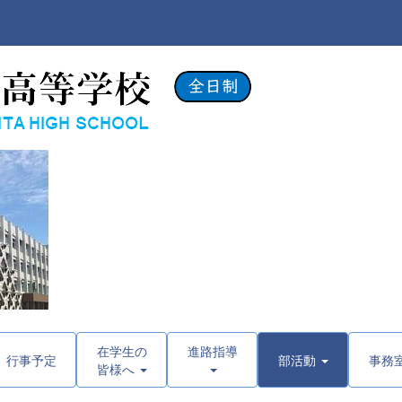
在学生の
進路指導
行事予定
部活動
事務
皆様へ