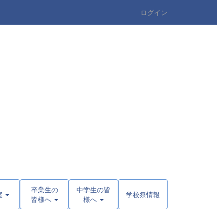
ログイン
卒業生の
中学生の皆
室
学校祭情報
皆様へ
様へ